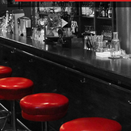
Öffnungszeiten
⟩
Auszeichnungen
⟩
Barkarte
⟩
Mixkurse
⟩
Galerie