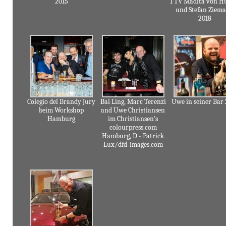
2015
1 TV Madita von Hu
und Stefan Ziem
2018
Colegio del Brandy Jury
Bai Ling, Marc Terenzi
Uwe in seiner Bar 
beim Workshop
and Uwe Christiansen
Hamburg
im Christiansen's
colourpress.com
Hamburg, D - Patrick
Lux/dfd-images.com