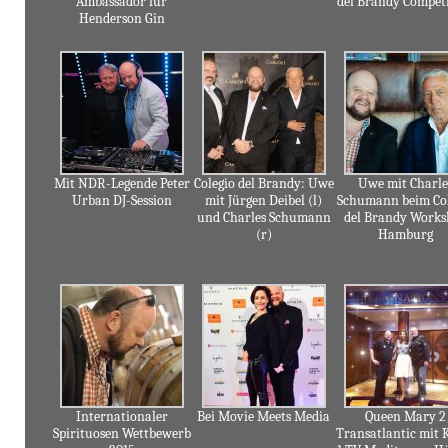
Ambassador für
del Brandy Compet
Henderson Gin
Mit NDR-Legende Peter
Colegio del Brandy: Uwe
Uwe mit Charle
Urban DJ-Session
mit Jürgen Deibel (l)
Schumann beim Co
und Charles Schumann
del Brandy Work
(r)
Hamburg
Internationaler
Bei Movie Meets Media
Queen Mary 2
Spirituosen Wettbewerb
Transatlantic mit 