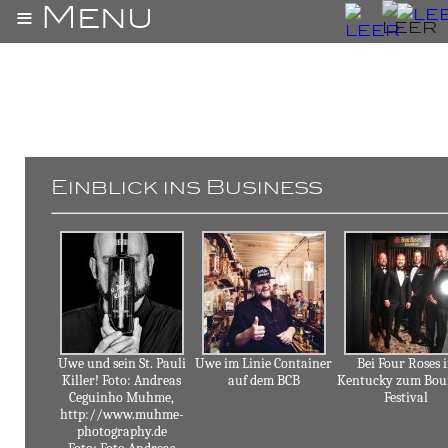
≡ Menu
About
Uwe
Einblick ins Business
Bar
Christiansen's
Products
Business
Jobs
Uwe und sein St. Pauli
Uwe im Linie Container
Bei Four Roses 
Killer! Foto: Andreas
auf dem BCB
Kentucky zum Bou
Ceguinho Muhme,
Festival
Contact
http://www.muhme-
photography.de