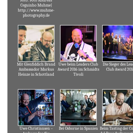
Impressum
Foto: Foto Andreas
Ceguinho Muhme|
&
http://www.muhme-
photography.de
Datenschutz
Mit Glenfiddich Brand
Uwe beim Leaders Club
Die Sieger des Le
Ambassador Markus
Award 2016 im Schmidts
Club Award 201
Heinze in Schottland
Tivoli
Uwe Christiansen –
Bei Osborne in Spanien
Beim Tasting der Co